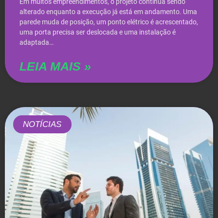
Em muitos empreendimentos, o projeto continua sendo
alterado enquanto a execução já está em andamento. Uma
parede muda de posição, um ponto elétrico é acrescentado,
uma porta precisa ser deslocada e uma instalação é
adaptada…
LEIA MAIS »
NOTÍCIAS